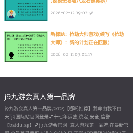
(探秘无妄坡八龙石像奥秘)
2026-02-12 09:02:56
新标题：抢劫大师游戏(续写《抢劫
大师》：新的计划正在酝酿)
2026-02-11 09:02:17
j9九游会真人第一品牌
j9九游会真人第一品牌,2025【哪吒推荐】我命由我不由
天!j9国际站官网登录💕十七年运营,稳定,安全,信誉
【baidu.ag】💕j9九游会官网-真人游戏第一品牌,在最新官